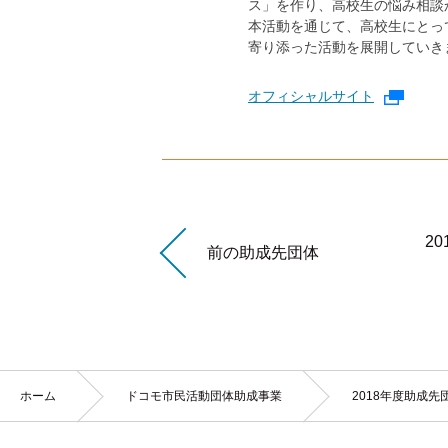
ス」を作り、高校生の悩み相談
本活動を通じて、高校生にとっ
寄り添った活動を展開していき
オフィシャルサイト
外部リ
2
前の助成先団体
現
ホーム
か
ドコモ市民活動団体助成事業
の
2018年度助成先
在
位
置
ら
中