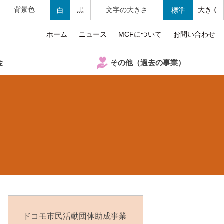
背景色
黒
文字の大きさ
大きく
白
標準
ホーム
ニュース
MCFについて
お問い合わせ
金
その他（過去の事業）
ドコモ市民活動団体助成事業