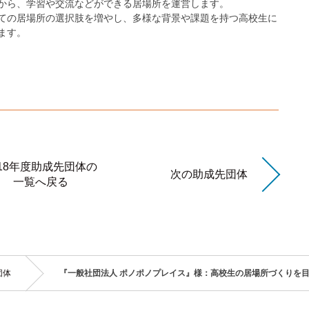
から、学習や交流などができる居場所を運営します。
ての居場所の選択肢を増やし、多様な背景や課題を持つ高校生に
ます。
ンク
018年度助成先団体の
次の助成先団体
一覧へ戻る
団体
の
『一般社団法人 ポノポノプレイス』様：高校生の居場所づくりを
中