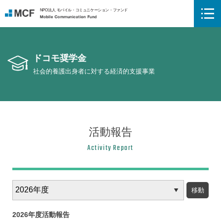
NPO法人 モバイル・コミュニケーション・ファンド
Mobile Communication Fund
ドコモ奨学金
社会的養護出身者に対する経済的支援事業
活動報告
Activity Report
年
度
別
ア
2026年度活動報告
ー