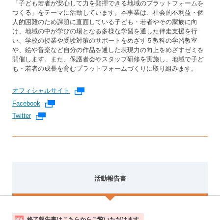
「子ども若者が安心して力を発揮できる地域のプラットフォームを
つくる」をテーマに活動しています。本事業は、社会的不利益・個
人的困難のため課題に直面している子ども・若者やその家族に向
け、地域の中が学びの場となる多様な学習を通した伴走支援を行
い、学校の授業や受験対策のサポートをめざす５教科の学習教室
や、絵や音楽など自分の作品を通した表現力の向上をめざすゼミを
開催します。また、保護者会やスタッフ研修を実施し、地域で子ど
も・若者の成長を育むプラットフォームづくりに取り組みます。
オフィシャルサイト
外部リンク
Facebook
外部リンク
Twitter
外部リンク
活動報告書
活
終了報告書はこちらからご覧いただけます