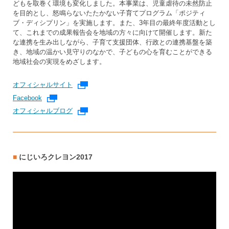
どもを取巻く環境も変化しました。本事業は、児童虐待の未然防止
を目的とし、怒鳴らないたたかない子育てプログラム「ポジティ
ブ・ディシプリン」を実施します。また、3年目の最終年度活動とし
て、これまでの成果報告会を地域の方々に向けて開催します。新た
な連携を生み出しながら、子育て支援団体、行政との連携基盤を築
き、地域の温かい見守りのなかで、子どもの心を育むことができる
地域社会の実現をめざします。
オフィシャルサイト
外部リンク
Facebook
外部リンク
オフィシャルブログ
外部リンク
にじいろクレヨン2017