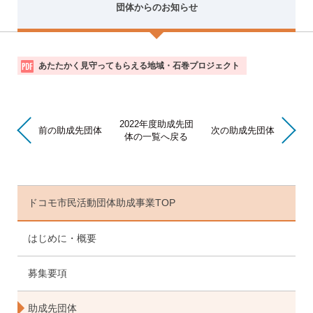
団体からのお知らせ
団
あたたかく見守ってもらえる地域・石巻プロジェクト
体
か
ら
の
2022年度助成先団
お
前の助成先団体
次の助成先団体
体の一覧へ戻る
知
ら
せ
ドコモ市民活動団体助成事業TOP
はじめに・概要
募集要項
助成先団体