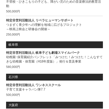
不登校・ひきこもりの子ども、障がい児のための音楽療法的教育活
動
500,000円
特定非営利活動法人 リベラヒューマンサポート
つまずく青少年への理解を地域に広げるプロジェクト
～映画上映会と研修会の開催～
250,000円
岐阜県
特定非営利活動法人 岐阜子ども劇場スマイルパーク
幼稚園･保育園紹介パンフレット「みつけた！みつけた！こんなすて
きな幼稚園・保育園（H18年度版）」発行＆普及事業
580,000円
石川県
特定非営利活動法人 ワンネススクール
子育て支援キャラバン隊7.7
500,000円
大阪府