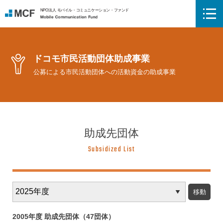
NPO法人 モバイル・コミュニケーション・ファンド
Mobile Communication Fund
ドコモ市民活動団体助成事業
公募による市民活動団体への活動資金の助成事業
助成先団体
Subsidized List
年
度
別
ア
2005年度 助成先団体（47団体）
ー