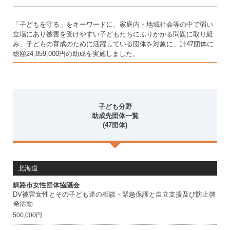
カ
イ
「子どもを守る」をキーワードに、家庭内・地域社会等の中で弱い
ブ
立場にあり被害を受けやすい子どもたちにふりかかる問題に取り組
み、子どもの育成のために活躍している団体を対象に、計47団体に
総額24,859,000円の助成を実施しました。
子ども分野
助成先団体一覧
(47団体)
子
北海道
ど
も
釧路市女性団体協議会
分
DV被害女性とその子ども達の相談・緊急保護と自立支援及び防止啓
野
発活動
助
500,000円
成