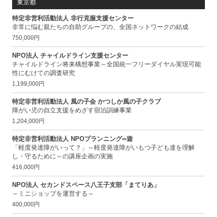
東京都
特定非営利活動法人 非行克服支援センター
非常に悩む親たちの自助グループの、全国ネットワークの結成
750,000円
NPO法人 チャイルドライン支援センター
チャイルドライン将来構想事業～全国統一フリーダイヤル実現可能
性にむけての調査研究
1,199,000円
特定非営利活動法人 風の子会 かつしか風の子クラブ
障がい児の自立支援をめざす宿泊訓練事業
1,204,000円
特定非営利活動法人 NPOプランニング∞遊
「軽度発達障がいって？」～軽度発達障がいもつ子ども達を理解
し・守るために～の講座企画の実施
416,000円
NPO法人 セカンドスペース八王子支部「まてりあ」
～ミニショップを運営する～
400,000円