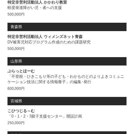
先
特定非営利活動法人 かかわり教室
団
軽度発達障がい児・者への支援
体
500,000円
一
覧
青森県
(47
団
特定非営利活動法人 ウィメンズネット青森
体)
DV被害児対応プログラム作成のための課題研究
500,000円
山形県
ぷらっとほーむ
「不登校・ひきこもり等の子ども・わかものとのよりよきコミュニ
ケーション技法に関する情報冊子」の編集･発行
600,000円
宮城県
こひつじる～む
「0・1・2・3親子支援センター」開設計画
250,000円