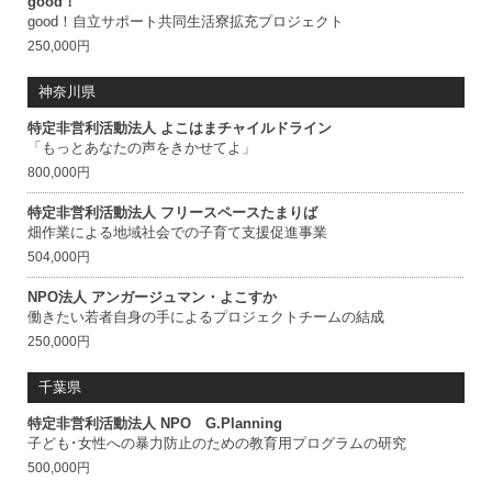
good！
good！自立サポート共同生活寮拡充プロジェクト
250,000円
神奈川県
特定非営利活動法人 よこはまチャイルドライン
「もっとあなたの声をきかせてよ」
800,000円
特定非営利活動法人 フリースペースたまりば
畑作業による地域社会での子育て支援促進事業
504,000円
NPO法人 アンガージュマン・よこすか
働きたい若者自身の手によるプロジェクトチームの結成
250,000円
千葉県
特定非営利活動法人 NPO G.Planning
子ども･女性への暴力防止のための教育用プログラムの研究
500,000円