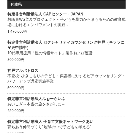
兵庫県
特定非営利活動法人 CAPセンター・JAPAN
教職員WS普及プロジェクト～子どもを暴力からまもるための教育現
場におけるエンパワメントの実践～
1,470,000円
特定非営利活動法人 セクシャリティカウンセリング神戸（キララに
変更申請中）
10代専用援用「性の情報サイト」製作および運営
800,000円
神戸アルバトロス
不登校･ひきこもりの子ども・保護者に対するピアカウンセリング・
パワーアップ講座実施事業
500,000円
特定非営利活動法人ふぉーらいふ
あいこぎ～本当の旅をさがしに～
250,000円
特定非営利活動法人 子育て支援ネットワークあい
育ちあう仲間づくり"地球の中で子どもを考える"