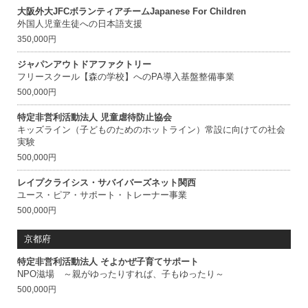
大阪外大JFCボランティアチームJapanese For Children
外国人児童生徒への日本語支援
350,000円
ジャパンアウトドアファクトリー
フリースクール【森の学校】へのPA導入基盤整備事業
500,000円
特定非営利活動法人 児童虐待防止協会
キッズライン（子どものためのホットライン）常設に向けての社会
実験
500,000円
レイプクライシス・サバイバーズネット関西
ユース・ピア・サポート・トレーナー事業
500,000円
京都府
特定非営利活動法人 そよかぜ子育てサポート
NPO滋場 ～親がゆったりすれば、子もゆったり～
500,000円