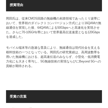
で
授賞理由
す
岡田氏は、従来CMOS回路の無線機の未踏領域であったミリ波帯に
おいて、世界初のダイレクトコンバージョン方式により16QAMの無
線通信を実現した後、64QAMによる50Gbpsへと高速化を実現させ
た。さらに70-105GHz帯において世界最高伝送速度となる120Gbps
を達成した。
モバイル端末等の急速な普及により、無線通信は現代社会を支える
根幹技術の一つとなっている。岡田氏の研究業績は、高周波数帯を
用いた無線機における、超高速伝送のみならず、小型化・低消費電
力化にも大きく寄与し、5G無線技術の実現ならびにBeyond 5Gへの
貢献が期待される。
受賞の言葉