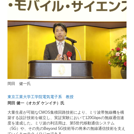
岡田 健一氏
東京工業大学工学院電気電子系 教授
岡田 健一（オカダ ケンイチ）氏
大量生産が可能なCMOS集積回路技術により、ミリ波帯無線機を構
築する設計技術を確立し、実証実験において120Gbpsの無線通信速
度を達成した。ミリ波の利活用は、第5世代移動通信システム
（5G）や、その先のBeyond 5G技術等の将来の無線通信技術を支え
ていくキーテクノロジーである。