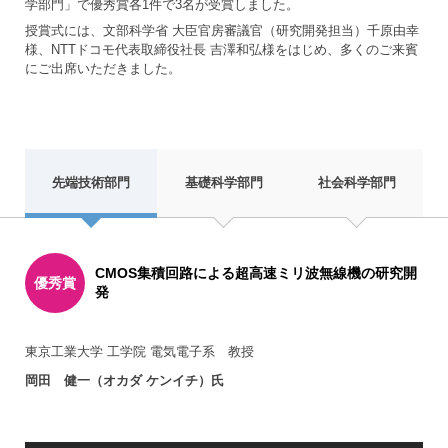
学部門」で優秀賞各1件で3名が受賞しました。
授賞式には、文部科学省 大臣官房審議官（研究開発担当）千原由幸
様、NTTドコモ代表取締役社長 吉澤和弘様をはじめ、多くのご来賓
にご出席いただきました。
先端技術部門
基礎科学部門
社会科学部門
先
CMOS集積回路による超高速ミリ波無線機の研究開
端
優秀賞
発
技
術
部
門
東京工業大学 工学院 電気電子系 教授
の
岡田 健一（オカダ ケンイチ）氏
受
賞
記
事