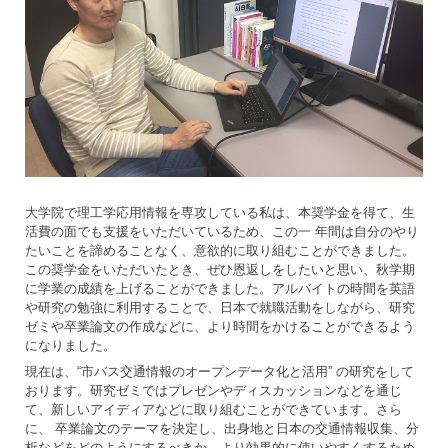
大学院で理工学応用情報を専攻している私は、本奨学金を得て、生
活費の面でも支援をいただいているため、この一 年間は自分のやり
たいことを諦めることなく、意欲的に取り組むことができました。
この奨学金をいただいたとき、ぜひ恩返しをしたいと思い、秋学期
に学業の成績を上げることができました。アルバイトの時間を英語
や研究の勉強に利用することで、日本で就職活動をしながら、研究
ゼミや卒業論文の作成などに、より時間をかけることができるよう
になりました。
現在は、“市バス交通情報のオープンデータ化と活用” の研究をして
おります。研究ゼミではプレゼンやディスカッションなどを通じ
て、新しいアイディアなどに取り組むことができています。さら
に、 卒業論文のテーマを決定し、出身地と日本の交通情報収集、分
析などをどのようにするべきか、より効果的に使いやすくするため