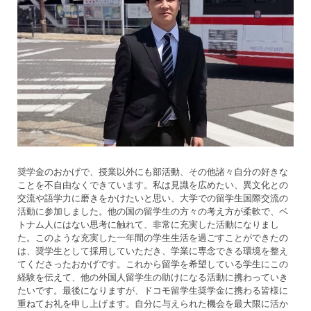
奨学金のおかげで、授業以外にも部活動、その他諸々自分の好きな
ことを不自由なくできています。私は見識を広めたい、異文化との
交流や語学力に磨きをかけたいと思い、大学での留学生国際交流の
活動に参加しました。他の国の留学生の方々の考え方が柔軟で、ベ
トナム人にはない思考に触れて、非常に充実した活動になりまし
た。このような充実した一年間の学生生活を過ごすことができたの
は、奨学生として採用していただき、学業に専念できる環境を整え
てくださったおかげです。これから留学を希望している学生にこの
経験を伝えて、他の外国人留学生の助けになる活動に携わっていき
たいです。最後になりますが、ドコモ留学生奨学金に携わる皆様に
重ねてお礼を申し上げます。自分に与えられた機会を最大限に活か