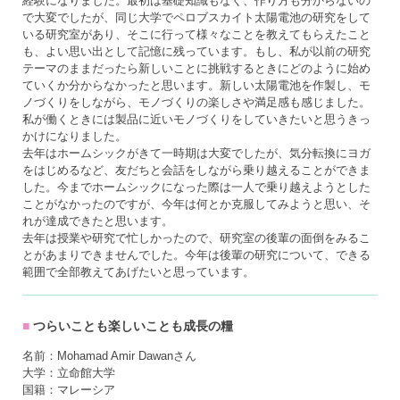
経験になりました。最初は基礎知識もなく、作り方も分からないの
で大変でしたが、同じ大学でペロブスカイト太陽電池の研究をして
いる研究室があり、そこに行って様々なことを教えてもらえたこと
も、よい思い出として記憶に残っています。もし、私が以前の研究
テーマのままだったら新しいことに挑戦するときにどのように始め
ていくか分からなかったと思います。新しい太陽電池を作製し、モ
ノづくりをしながら、モノづくりの楽しさや満足感も感じました。
私が働くときには製品に近いモノづくりをしていきたいと思うきっ
かけになりました。
去年はホームシックがきて一時期は大変でしたが、気分転換にヨガ
をはじめるなど、友だちと会話をしながら乗り越えることができま
した。今までホームシックになった際は一人で乗り越えようとした
ことがなかったのですが、今年は何とか克服してみようと思い、そ
れが達成できたと思います。
去年は授業や研究で忙しかったので、研究室の後輩の面倒をみるこ
とがあまりできませんでした。今年は後輩の研究について、できる
範囲で全部教えてあげたいと思っています。
つらいことも楽しいことも成長の糧
名前：Mohamad Amir Dawanさん
大学：立命館大学
国籍：マレーシア