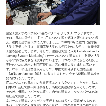
室蘭工業大学の大学院2年生のバタライ.クリスナ.プラサドです。3
年前、日本に留学してIT とIoT について深く勉強と研究したいと考
え、稚内北星学園大学に入学しました。2018年3月に稚内北星学園
大学を卒業した後は、室蘭工業大学の大学院1年に入学し、知能情報
工業を勉強しています。そして、佐藤研究室に入り'Collaborative E-
learning System Monitoring' のテーマについて研究をし、教授と大学
から非常に協力的な環境を得ています。日本の大学における研究と
実験のための材料の利用可能性は、私の母国よりも非常に高いで
す。昨年、私は論文発表者として、中国で開催された国際会議
（NaNa conference -2018）に参加しました。今年も韓国の研究論文
発表に行きたいです。
ITエンジニアの日本での作業環境はとても良いです。だから、私は
日本のIT会社で数年間仕事をし、高度な実務経験を集めたいです。
その後、母国のネパールに戻り、自分の研究スキルをネパールの地
域社会で実践したいです。
ネパールで研究のアイデアを実行するには多くの問題があるので、
ネパールで私の研究を実行するために、日本の会社でITの強力な経