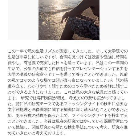
この一年で私の生活リズムが安定してきました。そして大学院での
生活は非常に忙しいですが、合間を見つけては読書や勉強に時間を
費やし、有意義で充実した日々を送っています。私はこの一年間の
生活で、公衆の面前でも自信を持ってプレゼンテーションする力を
大学の講義や研究室セミナーを通じて養うことができました。以前
の私ではそのような場では頭が真っ白になっていましたが、話の筋
道を立て、わかりやすく話すためのコツを学べたため冷静に話すこ
とができるようになりました。これは私の大きな成長だと感じてい
ます。 研究では専門知識が増え、考え方の視野も広がってきまし
た。特に私の研究テーマであるフィッシングサイトの検出に必要な
文字列処理と画像識別に関する知識に深く踏み込むことができたた
め、ある程度の精度を保った上で、フィッシングサイトを検出する
ことができました。今後は現在の研究ではやっている深層学習につ
いて勉強し、関連研究から新たな検出手法について考え、研究を進
めていきたいと考えております。