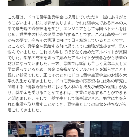
この度は、ドコモ留学生奨学金に採用していただき、誠にありがと
うございます。私には夢があります。それは留学先である日本の大
学で最先端の通信技術を学び、エンジニアとして母国ベトナムをは
じめ、世界中の社会の発展に寄与することです。これは高校一年生
からの夢で、今もその実現に向けて日々精進しているところです。
ところが、奨学金を受給する前は思うように勉強が進捗せず、思い
悩んでいました。これは入学してほどなく始めたアルバイトが原因
でした。学業の充実を図って始めたアルバイトが残念ながら学業の
妨げになっていました。一方、母国では家計も苦しく兄弟二人も大
学に通っているため、お金に余裕がなくアルバイトを減らすことも
難しい状況でした。正にそのときにドコモ留学生奨学金のお話を大
学の先生から頂きました。ドコモ奨学金の応募資格には私の研究に
関連する『情報通信分野における人材の育成及び研究の促進』があ
り、奨学金を受けることができれば、学業に専念することができる
と聞きました。そして、奨学生として無事認定され、勉学に力を入
れた生活を取り戻すことができ、奨学生としての自覚を持ちながら
過ごしてきました。