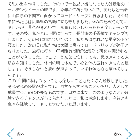
て思い出を作りました。その中で一番思い出になったのは最近のゴ
ールデンウイークの時です。今年のGWは長いので、友だちと一緒
に山口県の下関市に向かってロードトリップに行きました。その途
中に私たちは広島県の宮島に立ち寄りました。GWのため混んでい
ましたが、景色がきれいで、食事もおいしかったため楽しかったで
す。その後、私たちは下関に行って、長門市の千畳敷でキャンプを
しました。その夜は晴れていたので、私たちはきれいな星空の下で
寝ました。次の日に私たちは大阪に戻ってロードトリップが終了と
なりました。旅行に行き、GW開けは新鮮な気分で研究を再開する
ことができました。そこで、どんなに忙しくても、息抜きをする大
切さを知りました。休日の時に休んで、心と体の疲れをきちんと癒
します。そうしないと疲れが溜まって、いずれ体も心も壊れてしま
います。
この1年間に私はつらいことも楽しいこともたくさん経験しました。
それぞれの経験が違っても、両方から学べることがあり、人として
成長するために必要なものです。日本に来て、このようなことが経
験できるチャンスが与えられたことに、私は感謝します。今後とも
色々を経験して、もっと学びたいと思います。
前へ
次へ