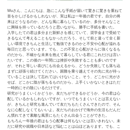
Wuさん、こんにちは、急にこんな手紙が届いて驚きに驚きを重ねて
首をかしげるかもしれないが、実は私は一年後の君です。自分の将
来はどうなるのか、どんな風に暮らしているのか、多分そんなこと
に興味を持っているだろうと思いながら、勝手に手紙を書いた。
入学したての君は多分まだ新鮮さを感じていて、奨学金まで受給で
きるなんて考えることもなかっただろう。そして前と違って全く新
しい環境できちんと生活して勉強できるのかと不安や心配が溢れる
毎日だと思っています。でも、この不安と心配がさらに強くなるも
のだから、不確かな未来を抱えて暮らしている君にこれだけは言い
たいです。この後の一年間には挫折や失敗することも多いのです
が、それと等しい喜びにも出会えるから、どうか失敗しても落ち込
まずに頑張り続けてください。困難を乗り越えてその先に光が待っ
ていることは決して忘れてはいけないこと。そう、どこかに光がさ
せば、どこかに陰が落ちるものだから、上手くいかないときはただ
一時的にその陰にいるだけです。
研究がうまくいくかどうか、友だちができるかどうか、今の君は心
配しているかもしれないですが、いつでもうまくいくとは言えない
が、きちんと研究も進んでいて友だちもたくさんできたので、そん
なに心配しなくてもいいよ。友だちのおかげで海外の生活もだんだ
ん慣れてきて素敵な風景にもたくさん出会うことができた。
もちろん一年後の君はもう心配事は何もないとは言いきれない。未
だに研究や就職や日本語など悩むことは山ほどあります。でも、こ