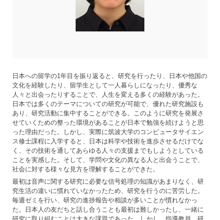
日本への留学の1年目を振り返ると、研究を行ったり、日本や他国の
文化を経験したり、留学生として一人暮らしになったり、優秀な
人々と出会ったりすることで、人生を変える多くの経験があった。
日本では多くのテーマについての研究が可能で、優れた研究施設も
あり、研究活動に集中することができる。このように研究を発展さ
せていくための整った環境があることが日本で勉強を続けようと思
った理由だった。しかし、実際に筑波大学のコンピュータサイエン
ス修士課程に入学すると、日本は科学や技術を進歩させるだけでな
く、その技術を通してあらゆる人々の支援までもしようとしている
ことを実感した。そして、学問や文化の異なる人と出会うことで、
社会に対する様々な見方を理解することができた。
最初は音声に関する研究に必要な信号処理の知識があまりなく、研
究生活の違いに慣れていなかったため、研究を行うのに苦労した。
毎週ゼミを行い、研究の進捗報告や相談が多いことが慣れなかっ
た。日本人の友だちと話し合うことも最初は難しかったし、一緒に
研究に取り組むことは大きな課題であった。しかし、指導教員、研