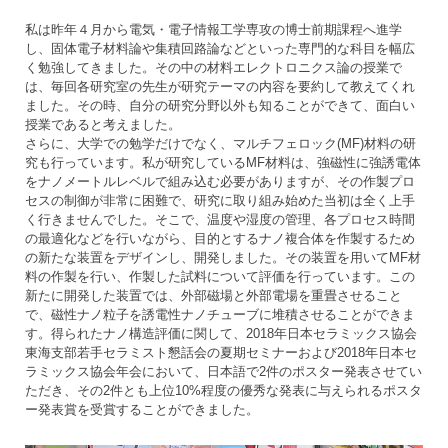
私は昨年４月から電気・電子情報工学専攻の博士前期課程へ進学
し、固体電子材料論や集積回路論などといった専門的な科目を幅広
く勉強してきました。その中の材料エレクトロニクス論の授業で
は、毎回各研究室の先生が研究テーマの内容を要約して教えてくれ
ました。その時、自分の研究分野以外も知ることができて、面白い
授業であると考えました。
さらに、大学での勉学だけでなく、マルチフェロック(MF)材料の研
究も行っています。私が研究しているMF材料は、強磁性に強誘電体
をナノメートルレベルで組み込む必要がありますが、その作製プロ
セスの制御が非常に困難で、研究に取り組み始めた当初は全く上手
く行きませんでした。そこで、温度や湿度の管理、各プロセス時間
の最適化などを行いながら、目的とするナノ複合体を作製するため
の新たな装置をデザインし、開発しました。その装置を用いてMF材
料の作製を行い、作製した試料について評価を行っています。この
新たに開発した装置では、外部磁場と外部電場を重畳させること
で、磁性ナノ粒子を誘電性ナノチューブに堆積させることができま
す。得られたナノ構造評価に関して、2018年日本セラミックス協会
東海支部若手セラミスト懇話会の夏期セミナーおよび2018年日本セ
ラミックス協会年会において、日本語で2件のポスター発表させてい
ただき、その2件とも上位10%程度の優秀な発表に与えられるポスタ
ー発表賞を受賞することができました。