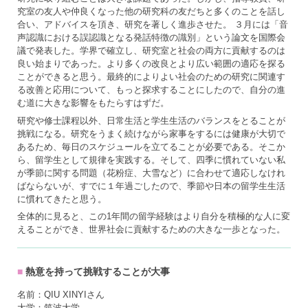
究室の友人や仲良くなった他の研究科の友だちと多くのことを話し
合い、アドバイスを頂き、研究を著しく進歩させた。 ３月には「音
声認識における誤認識となる発話特徴の識別」という論文を国際会
議で発表した。学界で確立し、研究室と社会の両方に貢献するのは
良い始まりであった。より多くの改良とより広い範囲の適応を探る
ことができると思う。最終的によりよい社会のための研究に関連す
る改善と応用について、もっと探求することにしたので、自分の進
む道に大きな影響をもたらすはずだ。
研究や修士課程以外、日常生活と学生生活のバランスをとることが
挑戦になる。研究をうまく続けながら家事をするには健康が大切で
あるため、毎日のスケジュールを立てることが必要である。そこか
ら、留学生として規律を実践する。そして、四季に慣れていない私
が季節に関する問題（花粉症、大雪など）に合わせて適応しなけれ
ばならないが、すでに１年過ごしたので、季節や日本の留学生生活
に慣れてきたと思う。
全体的に見ると、この1年間の留学経験はより自分を積極的な人に変
えることができ、世界社会に貢献するための大きな一歩となった。
熱意を持って挑戦することが大事
名前：QIU XINYIさん
大学：筑波大学