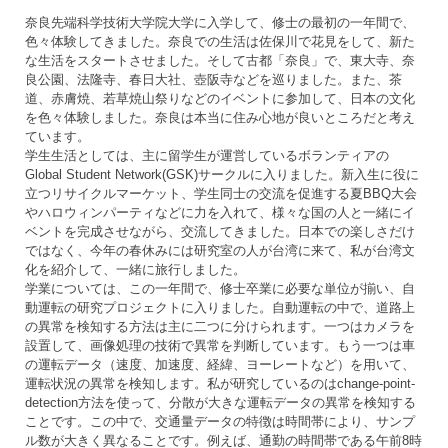
奈良先端科学技術大学院大学に入学して、修士の最初の一年間で、
色々体験してきました。奈良での生活は佐保川で花見をして、新た
な生活をスタートさせました。そして古都「奈良」で、東大寺、奈
良公園、法隆寺、春日大社、壺阪寺などを巡りました。また、茶
道、赤膚焼、若草焼山祭りなどのイベントに参加して、日本の文化
を色々体験しました。奈良は本当に住み心地が良いところだと考え
ています。
学生生活としては、主に留学生が運営しているボランティアの
Global Student Network(GSK)サークルに入りました。新入生に役に
立つリサイクルマーケット、学生同士の交流を促進する夏BBQ大会
やハロウィンパーティなどに力を入れて、様々な国の人と一緒にイ
ベントを完成させながら、交流してきました。日本での楽しさだけ
ではなく、今年の春休みには研究室の人が台湾に来て、私が台湾文
化を紹介して、一緒に旅行しました。
学業については、この一年間で、修士卒業に必要な単位が揃い、自
動運転の研究プロジェクトに入りました。自動運転の中で、道路上
の異常を検知する方法は主に二つに分けられます。一つはカメラを
設置して、画像処理の技術で異常を判断しています。もう一つは車
の運転データ（速度、加速度、経緯、ヨーレートなど）を用いて、
運転状況の異常を検知します。私が研究しているのはchange-point-
detection方法を使って、分散が大きな運転データの異常を検知する
ことです。この中で、交通量データの特徴は時間帯により、サンプ
ル数が大きく異なることです。例えば、通勤の時間帯である午前8時