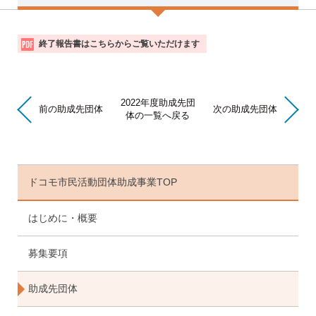
活
終了報告書はこちらからご覧いただけます
動
報
告
書
2022年度助成先団
前の助成先団体
次の助成先団体
体の一覧へ戻る
ドコモ市民活動団体助成事業TOP
はじめに・概要
募集要項
助成先団体