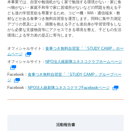
本事業では、自室や勉強机がなく家で勉強する環境がない・家に食
べ物がない・家庭不和等で家に居場所がないなどの問題を抱える子
ども達の学習意欲を尊重するため、コピー機・Wifi・通信端末・教
材などがある食事つき無料自習室を運営します。同時に集中力測定
アプリの普及により、困難を抱える子ども達自身が学習管理をしな
がら必要な支援物資等にアクセスできる環境を整え、子どもの生活
環境による学力差の是正に寄与します。
オフィシャルサイト：
食事つき無料自習室「「STUDY CAMP」ホー
ムページ
外部リンク
オフィシャルサイト：
NPO法人維新隊ユネスコクラブホームページ
外部リンク
Facebook：
食事つき無料自習室「「STUDY CAMP」グループペー
ジ
外部リンク
Facebook：
NPO法人維新隊ユネスコクラブFacebookページ
外部リ
活動報告書