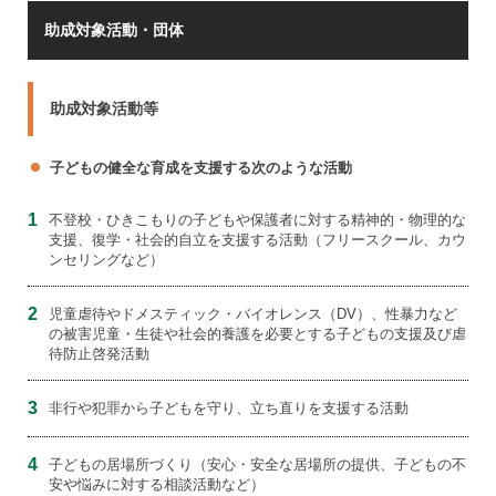
助成対象活動・団体
助成対象活動等
子どもの健全な育成を支援する次のような活動
1
不登校・ひきこもりの子どもや保護者に対する精神的・物理的な
支援、復学・社会的自立を支援する活動（フリースクール、カウ
ンセリングなど）
2
児童虐待やドメスティック・バイオレンス（DV）、性暴力など
の被害児童・生徒や社会的養護を必要とする子どもの支援及び虐
待防止啓発活動
3
非行や犯罪から子どもを守り、立ち直りを支援する活動
4
子どもの居場所づくり（安心・安全な居場所の提供、子どもの不
安や悩みに対する相談活動など）