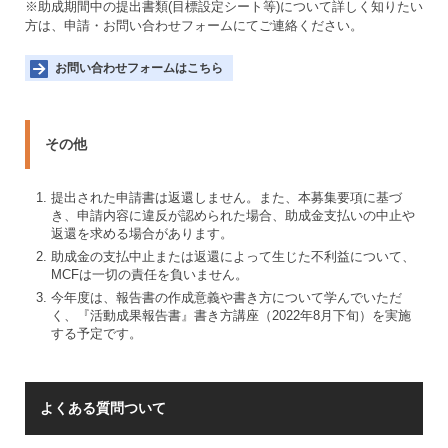
※助成期間中の提出書類(目標設定シート等)について詳しく知りたい
方は、申請・お問い合わせフォームにてご連絡ください。
お問い合わせフォームはこちら
その他
1
提出された申請書は返還しません。また、本募集要項に基づ
き、申請内容に違反が認められた場合、助成金支払いの中止や
返還を求める場合があります。
2
助成金の支払中止または返還によって生じた不利益について、
MCFは一切の責任を負いません。
2
今年度は、報告書の作成意義や書き方について学んでいただ
く、『活動成果報告書』書き方講座（2022年8月下旬）を実施
する予定です。
よくある質問ついて