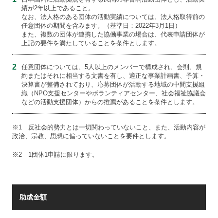
績が2年以上であること。
なお、法人格のある団体の活動実績については、法人格取得前の
任意団体の期間を含みます。（基準日：2022年3月1日）
また、複数の団体が連携した協働事業の場合は、代表申請団体が
上記の要件を満たしていることを条件とします。
2
任意団体については、5人以上のメンバーで構成され、会則、規
約またはそれに相当する文書を有し、適正な事業計画書、予算・
決算書が整備されており、応募団体が活動する地域の中間支援組
織（NPO支援センターやボランティアセンター、社会福祉協議会
などの活動支援団体）からの推薦があることを条件とします。
※1 反社会的勢力とは一切関わっていないこと、また、活動内容が
政治、宗教、思想に偏っていないことを要件とします。
※2 1団体1申請に限ります。
助成金額