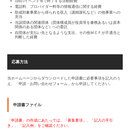
1回のイベント等で終了する活動経費
電話料、プロバイダー料等の情報通信に関する経費
助成対象事業から得られる収入（講師謝礼など）の他事業への
充当
当該団体の関連団体（団体構成員が役員等を兼務あるいは資本
関係のある団体など）への委託
自団体が支払い先となるような支出、その他ＭＣＦが不適当と
判断した経費
応募方法
当ホームページからダウンロードした申請書に必要事項を記入のう
え、「申請・お問い合わせフォーム」から申請してください。
申請書ファイル
「申請書」の作成にあたっては、「募集要項」、「記入の手引
き」、「記入例」をご確認ください。