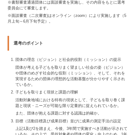
※書類審査通過団体には面談審査を実施し、その内容をもとに選考
委員会にて審査します。
※面談審査（二次審査)はオンライン（zoom）により実施します（5
月上旬～6月下旬予定）。
選考のポイント
1
団体の理念（ビジョン）と社会的役割（ミッション）の提示
団体が考える子どもを取りまく望ましい社会の姿（ビジョン）
や団体のめざす社会的な役割（ミッション）、そして、それを
実現するための団体の理想的な活動基盤が分かりやすく示され
ているか。
2
子どもを取りまく現状と課題の理解
活動対象地域における特有の現状として、子どもを取り巻く課
題と現状・ニーズが可能な限り定量的に捉えられているか。
また、団体が抱える課題に対する認識は的確か。
3
目標（活動目標及び成果目標）並びに成果の測定手法の設定
上記1及び2を踏まえ、今後、3年間で実施すべき活動が示されて
いるか。その上で、受益対象者や団体の変化・向上のため、1年