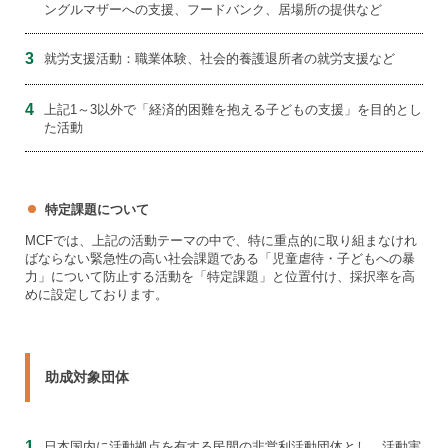
ングルマザーへの支援、フードバンク、居場所の提供など
3
就労支援活動：職業体験、社会的養護退所者の就労支援など
4
上記1～3以外で「経済的困難を抱える子どもの支援」を目的とし
た活動
特定課題について
MCFでは、上記の活動テーマの中で、特に重点的に取り組まなけれ
ばならない緊急性の高い社会課題である「児童虐待・子どもへの暴
力」について防止する活動を「特定課題」と位置付け、採択率を高
めに設定しております。
助成対象団体
1
日本国内に活動拠点を有する民間の非営利活動団体とし、活動実