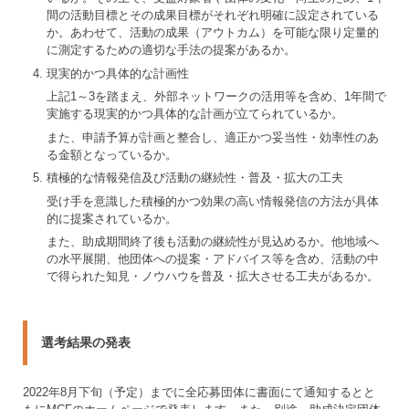
間の活動目標とその成果目標がそれぞれ明確に設定されている
か。あわせて、活動の成果（アウトカム）を可能な限り定量的
に測定するための適切な手法の提案があるか。
4
現実的かつ具体的な計画性
上記1～3を踏まえ、外部ネットワークの活用等を含め、1年間で
実施する現実的かつ具体的な計画が立てられているか。
また、申請予算が計画と整合し、適正かつ妥当性・効率性のあ
る金額となっているか。
5
積極的な情報発信及び活動の継続性・普及・拡大の工夫
受け手を意識した積極的かつ効果の高い情報発信の方法が具体
的に提案されているか。
また、助成期間終了後も活動の継続性が見込めるか。他地域へ
の水平展開、他団体への提案・アドバイス等を含め、活動の中
で得られた知見・ノウハウを普及・拡大させる工夫があるか。
選考結果の発表
2022年8月下旬（予定）までに全応募団体に書面にて通知するとと