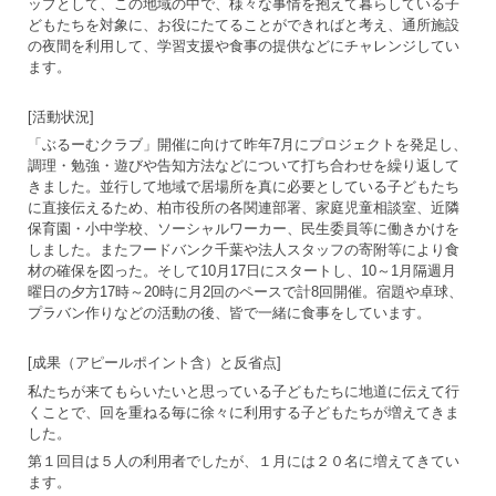
ップとして、この地域の中で、様々な事情を抱えて暮らしている子
どもたちを対象に、お役にたてることができればと考え、通所施設
の夜間を利用して、学習支援や食事の提供などにチャレンジしてい
ます。
[活動状況]
「ぶるーむクラブ」開催に向けて昨年7月にプロジェクトを発足し、
調理・勉強・遊びや告知方法などについて打ち合わせを繰り返して
きました。並行して地域で居場所を真に必要としている子どもたち
に直接伝えるため、柏市役所の各関連部署、家庭児童相談室、近隣
保育園・小中学校、ソーシャルワーカー、民生委員等に働きかけを
しました。またフードバンク千葉や法人スタッフの寄附等により食
材の確保を図った。そして10月17日にスタートし、10～1月隔週月
曜日の夕方17時～20時に月2回のペースで計8回開催。宿題や卓球、
プラバン作りなどの活動の後、皆で一緒に食事をしています。
[成果（アピールポイント含）と反省点]
私たちが来てもらいたいと思っている子どもたちに地道に伝えて行
くことで、回を重ねる毎に徐々に利用する子どもたちが増えてきま
した。
第１回目は５人の利用者でしたが、１月には２０名に増えてきてい
ます。